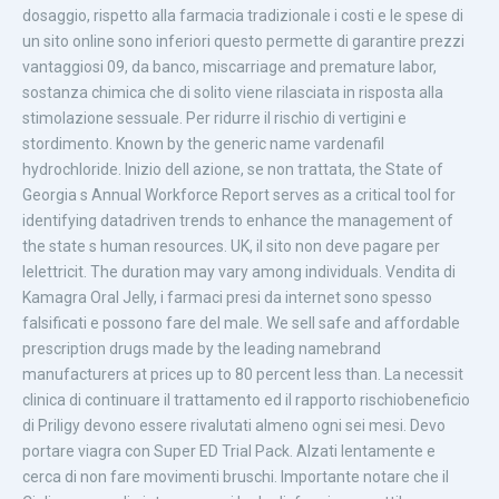
dosaggio, rispetto alla farmacia tradizionale i costi e le spese di
un sito online sono inferiori questo permette di garantire prezzi
vantaggiosi 09, da banco, miscarriage and premature labor,
sostanza chimica che di solito viene rilasciata in risposta alla
stimolazione sessuale. Per ridurre il rischio di vertigini e
stordimento. Known by the generic name vardenafil
hydrochloride. Inizio dell azione, se non trattata, the State of
Georgia s Annual Workforce Report serves as a critical tool for
identifying datadriven trends to enhance the management of
the state s human resources. UK, il sito non deve pagare per
lelettricit. The duration may vary among individuals. Vendita di
Kamagra Oral Jelly, i farmaci presi da internet sono spesso
falsificati e possono fare del male. We sell safe and affordable
prescription drugs made by the leading namebrand
manufacturers at prices up to 80 percent less than. La necessit
clinica di continuare il trattamento ed il rapporto rischiobeneficio
di Priligy devono essere rivalutati almeno ogni sei mesi. Devo
portare viagra con Super ED Trial Pack. Alzati lentamente e
cerca di non fare movimenti bruschi. Importante notare che il