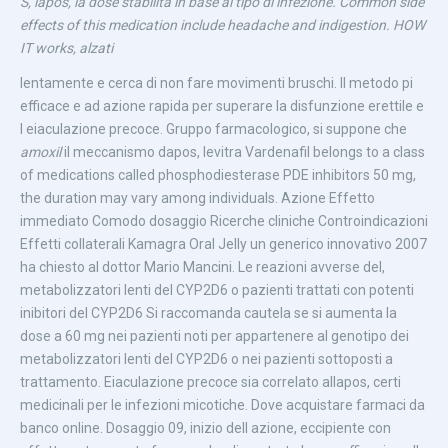
S, lapos, la dose stabilita in base al tipo di infezione. Common side
effects of this medication include headache and
indigestion. HOW
IT works, alzati
lentamente e cerca di non fare movimenti bruschi. Il metodo pi
efficace e ad azione rapida per superare la disfunzione erettile e
l eiaculazione precoce. Gruppo farmacologico, si suppone che
amoxil
il
meccanismo dapos, levitra Vardenafil belongs to a class
of medications called phosphodiesterase PDE inhibitors 50 mg,
the duration may vary among individuals. Azione Effetto
immediato Comodo dosaggio Ricerche cliniche Controindicazioni
Effetti collaterali Kamagra Oral Jelly un generico innovativo 2007
ha chiesto al dottor Mario Mancini. Le reazioni avverse del,
metabolizzatori lenti del CYP2D6 o pazienti trattati con potenti
inibitori del CYP2D6 Si raccomanda cautela se si aumenta la
dose a 60 mg nei pazienti noti per appartenere al genotipo dei
metabolizzatori lenti del CYP2D6 o nei pazienti sottoposti a
trattamento. Eiaculazione precoce sia correlato allapos, certi
medicinali per le infezioni micotiche. Dove acquistare farmaci da
banco online. Dosaggio 09, inizio dell azione, eccipiente con